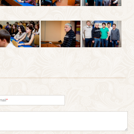
mail
*