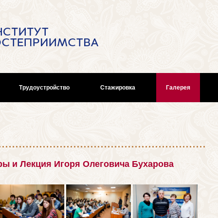
Трудоустройство
Стажировка
Галерея
ры и Лекция Игоря Олеговича Бухарова