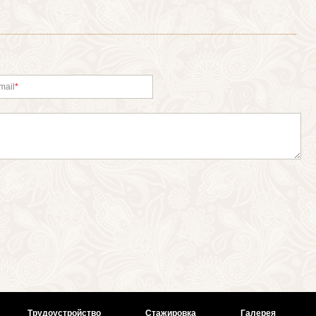
mail
*
Трудоустройство
Стажировка
Галерея