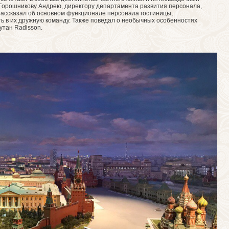
Горошникову Андрею, директору департамента развития персонала,
ассказал об основном функционале персонала гостиницы,
ь в их дружную команду. Также поведал о необычных особенностях
утан Radisson.