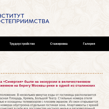
Трудоустройство
Стажировка
Галерея
та «Синергия» были на экскурсии в величественном
оженном на берегу Москвы-реки в одной из сталинских
оложение. В нескольких минутах езды от гостиницы располагаются
асная Площадь, Кремль, Большой Театр. Стильные номера отеля
лью и оснащены телевизором с плоским экраном. Из окон открывается
х номерах обустроена отдельная гостиная зона. Апартаменты с кухней
сочетают в себе все достоинства частного жилья и пятизвездочный