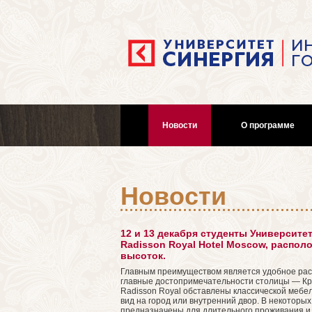
Новости
О программе
Новости
12 и 13 декабря студенты Университе
Radisson Royal Hotel Moscow, распол
высоток.
Главным преимуществом является удобное расп
главные достопримечательности столицы — Кр
Radisson Royal обставлены классической мебе
вид на город или внутренний двор. В некоторы
предназначены для длительного проживания и 