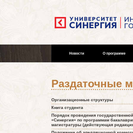
Новости
О программе
Раздаточные 
Организационные структуры
Книга студента
Порядок проведения государственно
«Синергия» по программам бакалаври
магистратуры (действующая редакци
Положение об апелляционной комисси